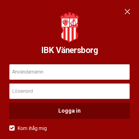
IBK Vänersborg
Användarnamn
Lösenord
Logga in
Kom ihåg mig