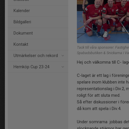
Kalender
Bildgalleri
Dokument
Kontakt
Tack till våra sponsorer: Fastigh
Spabadsbutiken & Snickarna i Va
Utmärkelser och rekord
Hej och välkomna till C- lag
Hemköp Cup 23-24
C-laget är ett lag i föreni
spelare inom klubben inte ha
representationslag i Div.2, 
roligt för att sluta med.
Så efter diskussioner i före
då kom att spela i Div.4.
Under somrarna jobbas det 
slocknande stjärnor har geno