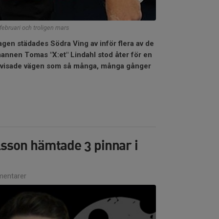
februari och troligen mars
en städades Södra Ving av inför flera av de
annen Tomas "X:et" Lindahl stod åter för en
 visade vägen som så många, många gånger
lsson hämtade 3 pinnar i
entarer