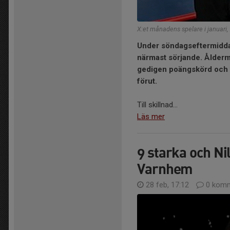
X:et månadens spelare i januari, 
Under söndagseftermiddag
närmast sörjande. Ålderm
gedigen poängskörd och
förut.
Till skillnad...
Läs mer
9 starka och Ni
Varnhem
28 feb, 17:12
0 komm