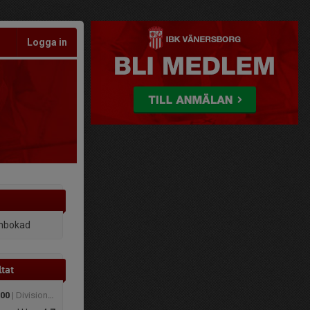
Logga in
inbokad
tat
:00
| Division 4 Herrar