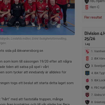
FBC Hjälm
Herr-C
Fler resultat
Division 4
25/26
etsbyrån, Lindahls måleri, Entré fastighetsförmedling,
rgön.
Lag
ets sida på ibkvanersborg.se.
1. Varnhem
2. IBK Vänersborg 
ngen som kom till säsongen 19/20 efter att några
3. Svenljung
de tiden att satsa på spel i vårt
men som tycker att innebandy är alldeles för
4. IBK Tygriket 99 H
5. IBK Lockerud Marie
ningen togs ett beslut att starta detta laget som
6. FBC Hjälmared 
7. Södra Vings IF 
"hårt" med att fastställa truppen, många
8. Grästor
m åren kontaktas och till vår glädje har flera