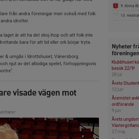
9. Kinna IB
elare från andra föreningar men också med folk
10. Hestrafors IF 
andra idrotter.
 laget är att ha det skoj ihop och att folk inte
ottande bara för att tid eller ork börjar tryta.
Nyheter fr
föreninge
er & umgås i Idrottshuset, Vänersborg.
Klubbhuset 
ch njut av det allsidiga spelet, förhoppningsvis
besök 22/9!
bortre".
28 jul
Årets Student
are visade vägen mot
12 jun
Årsmötet avkl
ordförande
9 jun
entarer
Årets ungdom
Västergötland
27 maj