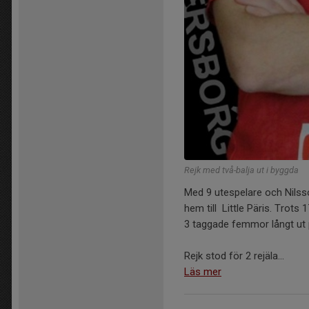
Rejk med två-balja ut i byggda
Med 9 utespelare och Nilss
hem till Little Päris. Trot
3 taggade femmor långt ut 
Rejk stod för 2 rejäla...
Läs mer