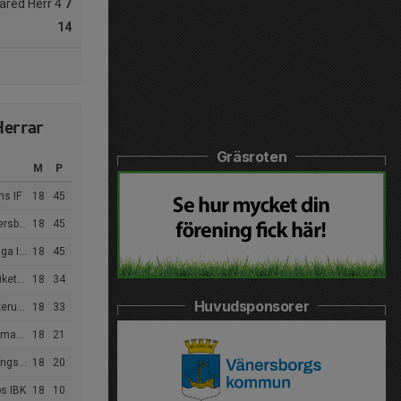
ared Herr 4
7
14
 Herrar
Gräsroten
M
P
s IF
18
45
Herr C
18
45
a IBK
18
45
4 24/25
18
34
Huvudsponsorer
stad H4
18
33
Herr 4
18
21
Senior
18
20
ps IBK
18
10