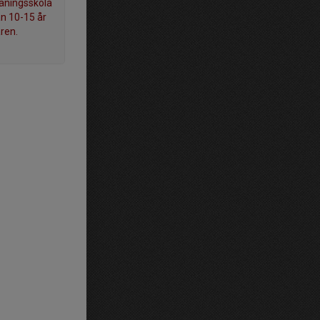
räningsskola
an 10-15 år
ren.