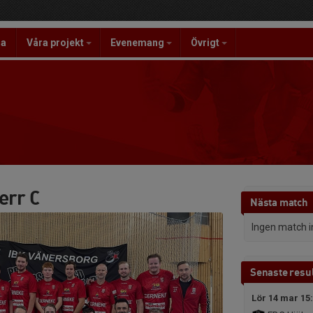
la
Våra projekt
Evenemang
Övrigt
err C
Nästa match
Ingen match 
Senaste resul
Lör 14 mar 15