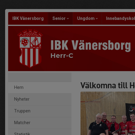
IBK Vänersborg
Senior
Ungdom
Innebandysko
Herr-C
Välkomna till H
Hem
Nyheter
Truppen
Matcher
Statistik