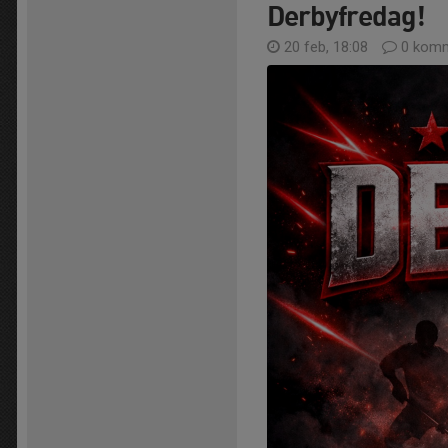
Derbyfredag!
20 feb, 18:08
0 komm