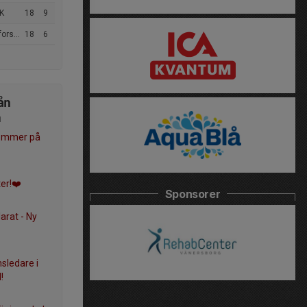
K
18
9
Senior
18
6
ån
n
kommer på
er!❤️
Sponsorer
arat - Ny
sledare i
!