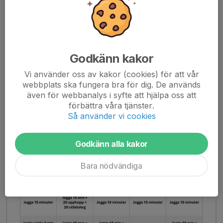
redan nu kan planera er höst.
Vi har fått nya träningstider:
Tisdagar 17.30-19.00
(v.36-41 17.45-19.00)
Onsdagar 17....
Godkänn kakor
Läs mer
Vi använder oss av kakor (cookies) för att vår
webbplats ska fungera bra för dig. De används
Sommarbingo
även för webbanalys i syfte att hjälpa oss att
förbättra våra tjänster.
11 apr 2025
0 kommentarer
Så använder vi cookies
Godkänn alla kakor
Bara nödvändiga