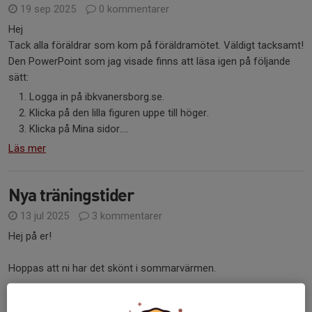
19 sep 2025
0 kommentarer
Hej
Tack alla föräldrar som kom på föräldramötet. Väldigt tacksamt!
Den PowerPoint som jag visade finns att läsa igen på följande
sätt:
Logga in på ibkvanersborg.se.
Klicka på den lilla figuren uppe till höger.
Klicka på Mina sidor....
Läs mer
Nya träningstider
13 jul 2025
3 kommentarer
Hej på er!
Hoppas att ni har det skönt i sommarvärmen.
Här kommer lite kort information om nästa säsong så att ni