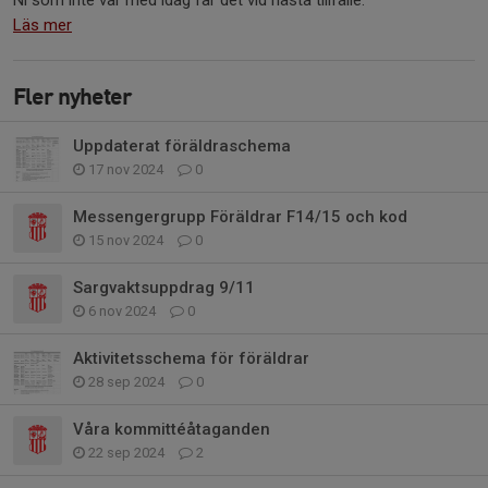
Läs mer
Fler nyheter
Uppdaterat föräldraschema
17 nov 2024
0
Messengergrupp Föräldrar F14/15 och kod
15 nov 2024
0
Sargvaktsuppdrag 9/11
6 nov 2024
0
Aktivitetsschema för föräldrar
28 sep 2024
0
Våra kommittéåtaganden
22 sep 2024
2