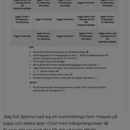
Idag fick tjejerna med sig ett sommarbingo hem. Hoppas på
pigga och starka tjejer i höst med många bingorader 😀.
Ni som inte var med idag får det vid nästa tillfälle.