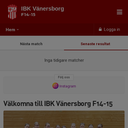
IBK Vänersborg
F14-15
Logga in
Hem
Nästa match
Senaste resultat
Inga tidigare matcher
Följ oss
Instagram
Välkomna till IBK Vänersborg F14-15