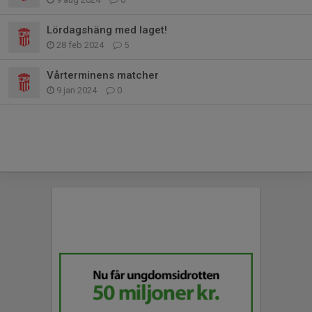
Lördagshäng med laget!
28 feb 2024
5
Vårterminens matcher
9 jan 2024
0