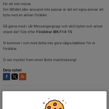
för att inte missa.
Om tillfället eller ansvaret inte passar är det ert egna ansvar att
byta med en annan förälder.
Gå gärna med i vår Messengergrupp och sköt byten och annat
snack där! Sök efter
Föräldrar IBK F14-15
.
Vi kommer i och med detta inte göra några kallelser för er
föräldrar.
Vi ser mycket fram emot årets matchsäsong!
Dela nyhet
Kommentarer