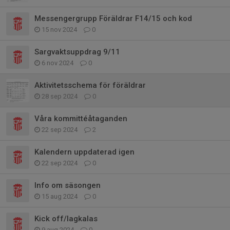
Messengergrupp Föräldrar F14/15 och kod
15 nov 2024
0
Sargvaktsuppdrag 9/11
6 nov 2024
0
Aktivitetsschema för föräldrar
28 sep 2024
0
Våra kommittéåtaganden
22 sep 2024
2
Kalendern uppdaterad igen
22 sep 2024
0
Info om säsongen
15 aug 2024
0
Kick off/lagkalas
9 aug 2024
0