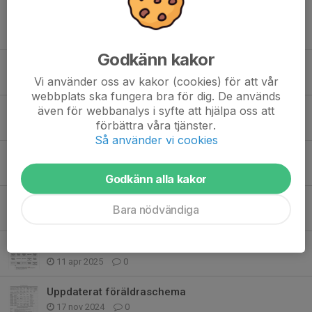
Tidigare nyheter
Godkänn kakor
Uppstartsläger 2026
Vi använder oss av kakor (cookies) för att vår
25 jul, 10:03
0
webbplats ska fungera bra för dig. De används
även för webbanalys i syfte att hjälpa oss att
Ny säsong!
förbättra våra tjänster.
22 jul, 15:36
2
Så använder vi cookies
Info från föräldramötet
19 sep 2025
0
Godkänn alla kakor
Nya träningstider
Bara nödvändiga
13 jul 2025
3
Sommarbingo
11 apr 2025
0
Uppdaterat föräldraschema
17 nov 2024
0