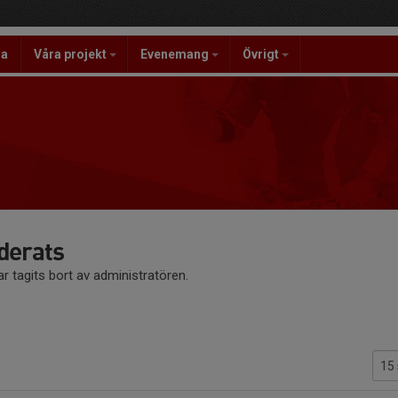
la
Våra projekt
Evenemang
Övrigt
derats
r tagits bort av administratören.