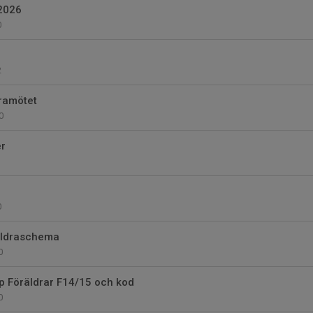
 2026
0
2
dramötet
0
er
0
äldraschema
0
 Föräldrar F14/15 och kod
0