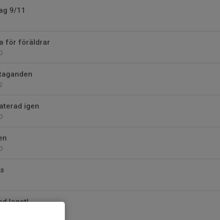
ag 9/11
a för föräldrar
0
åtaganden
2
aterad igen
0
en
0
as
d laget!
5