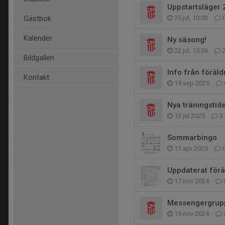
Uppstartsläger
25 jul, 10:03
Gästbok
Kalender
Ny säsong!
22 jul, 15:36
Bildgalleri
Info från föräl
Kontakt
19 sep 2025
Nya träningstid
13 jul 2025
3
Sommarbingo
11 apr 2025
Uppdaterat för
17 nov 2024
Messengergrupp
15 nov 2024