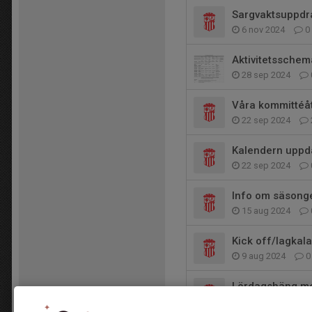
Sargvaktsuppdr
6 nov 2024
0
Aktivitetsschem
28 sep 2024
Våra kommitté
22 sep 2024
Kalendern uppd
22 sep 2024
Info om säsong
15 aug 2024
Kick off/lagkal
9 aug 2024
0
Lördagshäng me
28 feb 2024