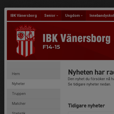
IBK Vänersborg
Senior
Ungdom
Innebandysko
F14-15
Nyheten har ra
Hem
Den nyhet du försöker nå ha
Nyheter
Se tidigare nyheter nedan.
Truppen
Matcher
Tidigare nyheter
Statistik