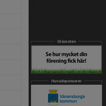
Gräsroten
Huvudsponsorer