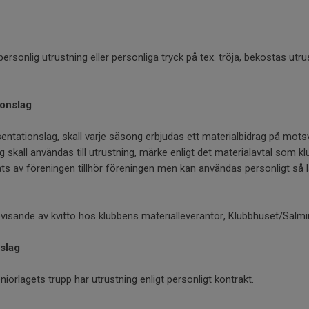
ersonlig utrustning eller personliga tryck på tex. tröja, bekostas utr
ionslag
esentationslag, skall varje säsong erbjudas ett materialbidrag på mot
ag skall användas till utrustning, märke enligt det materialavtal som k
ts av föreningen tillhör föreningen men kan användas personligt så 
visande av kvitto hos klubbens materialleverantör, Klubbhuset/Salmi
nslag
iorlagets trupp har utrustning enligt personligt kontrakt.