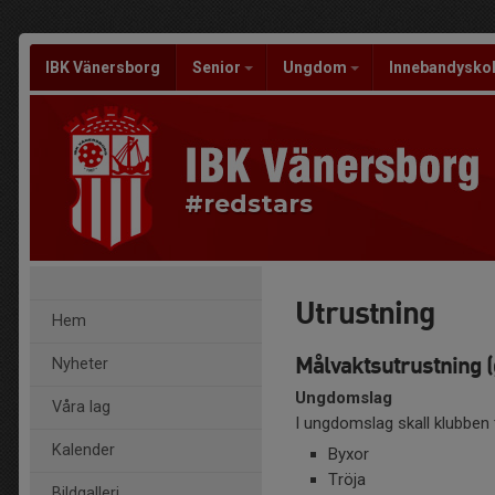
IBK Vänersborg
Senior
Ungdom
Innebandysko
#redstars
Utrustning
Hem
Målvaktsutrustning (
Nyheter
Ungdomslag
Våra lag
I ungdomslag skall klubben t
Kalender
Byxor
Tröja
Bildgalleri