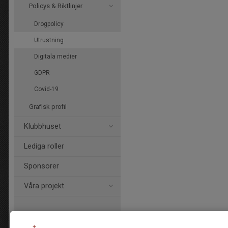
Policys & Riktlinjer
Drogpolicy
Utrustning
Digitala medier
GDPR
Covid-19
Grafisk profil
Klubbhuset
Lediga roller
Sponsorer
Våra projekt
Bli medlem