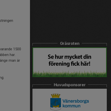
ustningen
Gräsroten
svarande 1500
lubben har.
länge man är
ng.
Huvudsponsorer