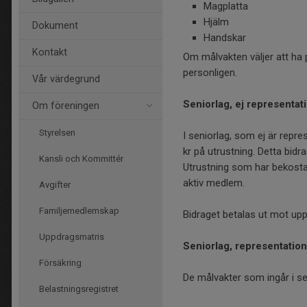
Magplatta
Hjälm
Dokument
Handskar
Kontakt
Om målvakten väljer att ha p
personligen.
Vår värdegrund
Seniorlag, ej representat
Om föreningen
Styrelsen
I seniorlag, som ej är repr
kr på utrustning. Detta bidr
Kansli och Kommittér
Utrustning som har bekosta
aktiv medlem.
Avgifter
Familjemedlemskap
Bidraget betalas ut mot upp
Uppdragsmatris
Seniorlag, representatio
Försäkring
De målvakter som ingår i sen
Belastningsregistret