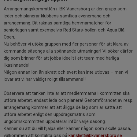
Arrangemangskommittén i IBK Vänersborg är den grupp som
leder och planerar klubbens samtliga evenemang och
arrangemang. Dit räknas samtliga hemmamatcher för
seniorlagen samt exempelvis Red Stars-bollen och Aqua Blå
Open.
Nu behöver vi utöka gruppen med fler personer för att klara av
kommande säsongs alla spännande utmaningar! Vi söker därför
dig som brinner för att jobba ideellt i ett team med härliga
likasinnande!
Någon annan lön än skratt och svett kan inte utlovas – men vi
lovar att vi har väldigt roligt tillsammans!!
Observera att tanken inte är att medlemmarna i kommittén ska
utföra arbetet, endast leda och planera! Genomförandet av resp.
arrangemang kommer att att åligga de lag som är satta att
utföra arbetet enligt den uppdragsmatris som
ungdomskommittén uppdaterar inför varje säsong.
Känner du att du vill hjälpa eller känner någon som skulle passa,
välkommen att kontakta oss på
kansliet@ibkvanersborg.se