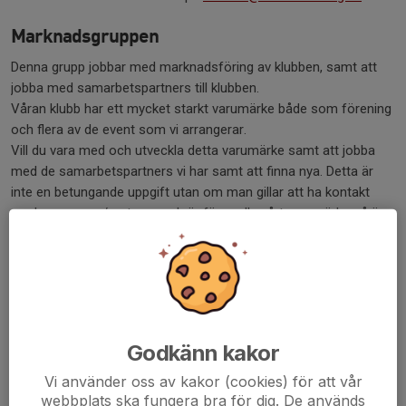
Marknadsgruppen
Denna grupp jobbar med marknadsföring av klubben, samt att
jobba med samarbetspartners till klubben.
Våran klubb har ett mycket starkt varumärke både som förening
och flera av de event som vi arrangerar.
Vill du vara med och utveckla detta varumärke samt att jobba
med de samarbetspartners vi har samt att finna nya. Detta är
inte en betungande uppgift utan om man gillar att ha kontakt
med sponsorer/partners och är förmedla vårt varumärke så är
det kanske några timmar i månaden som vi behöver lägga.
Är du nyfiken eller sugen kontakta
marknad@ibkvanersborg.se
Hjärnor för stjärnor
Vi är ideella krafter i föreningen som hjälper till där det behövs,
Godkänn kakor
och sätter lite guldkant på föreningsarbetet! Vill du vara med?
Vi använder oss av kakor (cookies) för att vår
Du är hjärtligt välkommen att kontakta oss.
webbplats ska fungera bra för dig. De används