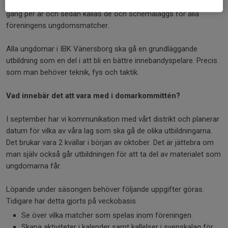
ungdomsdomare. Vår förenings ungdomar går en utbildning en
gång per år och sedan kallas de och schemaläggs för alla
föreningens ungdomsmatcher.
Alla ungdomar i IBK Vänersborg ska gå en grundläggande
utbildning som en del i att bli en bättre innebandyspelare. Precis
som man behöver teknik, fys och taktik.
Vad innebär det att vara med i domarkommittén?
I september har vi kommunikation med vårt distrikt och planerar
datum för vilka av våra lag som ska gå de olika utbildningarna.
Det brukar vara 2 kvällar i början av oktober. Det är jättebra om
man själv också går utbildningen för att ta del av materialet som
ungdomarna får.
Löpande under säsongen behöver följande uppgifter göras.
Tidigare har detta gjorts på veckobasis
Se över vilka matcher som spelas inom föreningen.
Skapa aktiviteter i kalender samt kallelser i svenskalag för