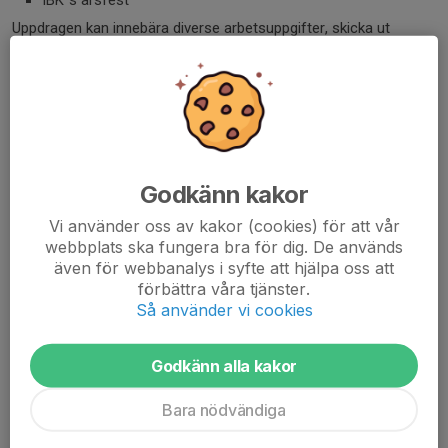
IBK´s årsfest
Uppdragen kan innebära diverse arbetsuppgifter, skicka ut
information, vara behjälplig i kiosk, inköp, planera för de olika
arrangemangen. Hur detta arbete kommer att se ut och fördelas
är under process då vi precis startat upp detta arbete. Vi
kommer att kalla till ett möte när representanter från de olika
lagen är klara.
Domarkommitté
Godkänn kakor
Vi använder oss av kakor (cookies) för att vår
Domarkommittén består av följande:
webbplats ska fungera bra för dig. De används
även för webbanalys i syfte att hjälpa oss att
förbättra våra tjänster.
Elisabeth Nejdmo
Så använder vi cookies
Daniel Nejdmo
Maria Ericsson Graziani
Godkänn alla kakor
Minst 1 förälder per lag från: Dam-J, F11/13, P11, P13, Herr-J
Bara nödvändiga
Alla ungdomsmatcher inom vårt distrikt döms av