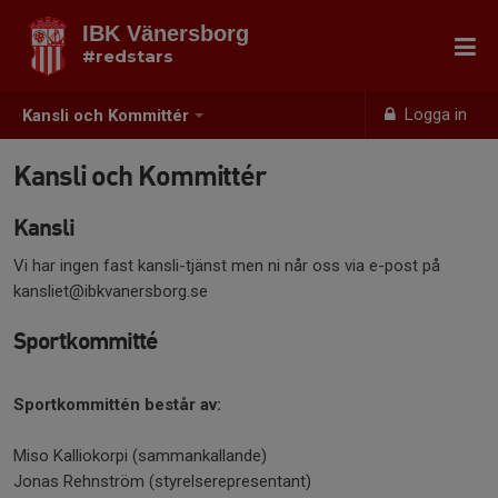
IBK Vänersborg
#redstars
Logga in
Kansli och Kommittér
Kansli och Kommittér
Kansli
Vi har ingen fast kansli-tjänst men ni når oss via e-post på
kansliet@ibkvanersborg.se
Sportkommitté
Sportkommittén består av:
Miso Kalliokorpi (sammankallande)
Jonas Rehnström (styrelserepresentant)