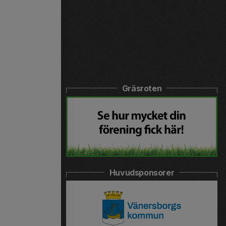
Gräsroten
Huvudsponsorer