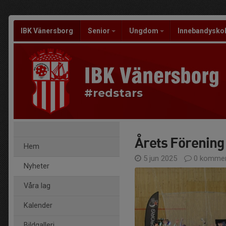
IBK Vänersborg
Senior
Ungdom
Innebandysko
#redstars
Årets Förening 
Hem
5 jun 2025
0 kommen
Nyheter
Våra lag
Kalender
Bildgalleri