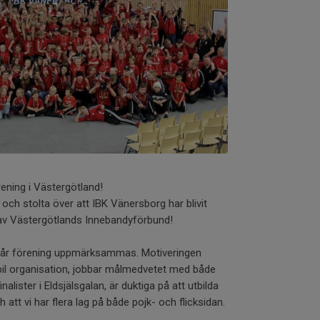
ening i Västergötland!
 och stolta över att IBK Vänersborg har blivit
g av Västergötlands Innebandyförbund!
t vår förening uppmärksammas. Motiveringen
tabil organisation, jobbar målmedvetet med både
nalister i Eldsjälsgalan, är duktiga på att utbilda
tt vi har flera lag på både pojk- och flicksidan.