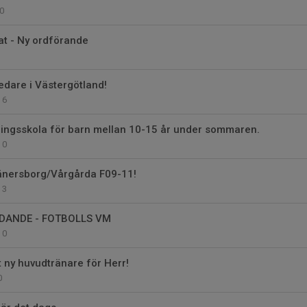
0
at - Ny ordförande
dare i Västergötland!
6
ningsskola för barn mellan 10-15 år under sommaren.
0
änersborg/Vårgårda F09-11!
3
ANDE - FOTBOLLS VM
0
t ny huvudtränare för Herr!
0