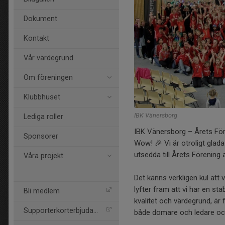
Dokument
Kontakt
Vår värdegrund
Om föreningen
Klubbhuset
IBK Vänersborg
Lediga roller
IBK Vänersborg – Årets För
Sponsorer
Wow! 🎉 Vi är otroligt glada
utsedda till Årets Förenin
Våra projekt
Det känns verkligen kul at
lyfter fram att vi har en s
Bli medlem
kvalitet och värdegrund, är fi
Supporterkorterbjudande
både domare och ledare och a