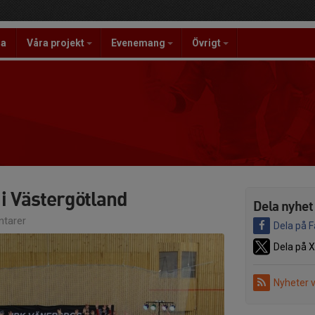
la
Våra projekt
Evenemang
Övrigt
i Västergötland
Dela nyhet
tarer
Dela på 
Dela på X
Nyheter 