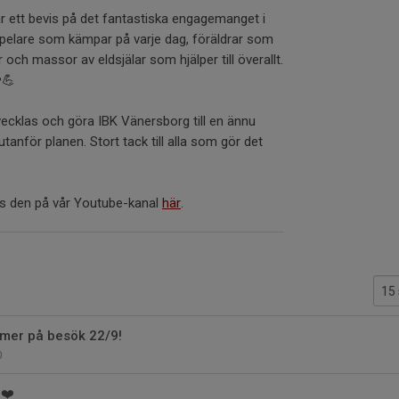
 är ett bevis på det fantastiska engagemanget i
spelare som kämpar på varje dag, föräldrar som
ch massor av eldsjälar som hjälper till överallt.
♥️💪
tvecklas och göra IBK Vänersborg till en ännu
tanför planen. Stort tack till alla som gör det
nns den på vår Youtube-kanal
här
.
mer på besök 22/9!
0
!❤️