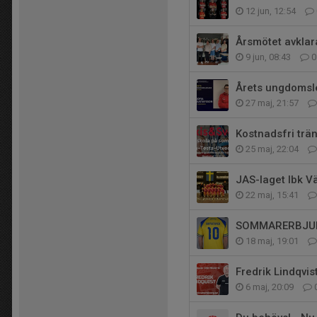
12 jun, 12:54
Årsmötet avklar
9 jun, 08:43
0
Årets ungdomsle
27 maj, 21:57
Kostnadsfri trä
25 maj, 22:04
JAS-laget Ibk V
22 maj, 15:41
SOMMARERBJUD
18 maj, 19:01
Fredrik Lindqvis
6 maj, 20:09