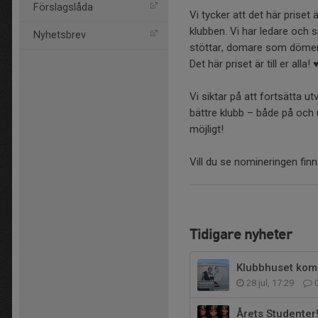
Förslagslåda
Vi tycker att det här priset
klubben. Vi har ledare och 
Nyhetsbrev
stöttar, domare som dömer o
Det här priset är till er alla! 
Vi siktar på att fortsätta u
bättre klubb – både på och u
möjligt!
Vill du se nomineringen fi
Tidigare nyheter
Klubbhuset kom
28 jul, 17:29
Årets Studenter