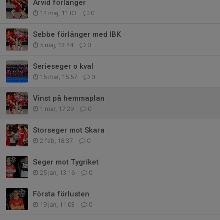
Arvid förlänger
14 maj, 11:03
0
Sebbe förlänger med IBK
5 maj, 13:44
0
Serieseger o kval
15 mar, 15:57
0
Vinst på hemmaplan
1 mar, 17:29
0
Storseger mot Skara
2 feb, 18:37
0
Seger mot Tygriket
25 jan, 13:16
0
Första förlusten
19 jan, 11:03
0