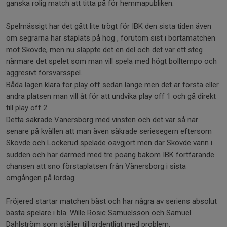
ganska rolig match att titta på för hemmapubliken.
Spelmässigt har det gått lite trögt för IBK den sista tiden även
om segrarna har staplats på hög , förutom sist i bortamatchen
mot Skövde, men nu släppte det en del och det var ett steg
närmare det spelet som man vill spela med högt bolltempo och
aggresivt försvarsspel.
Båda lagen klara för play off sedan länge men det är första eller
andra platsen man vill åt för att undvika play off 1 och gå direkt
till play off 2.
Detta säkrade Vänersborg med vinsten och det var så när
senare på kvällen att man även säkrade seriesegern eftersom
Skövde och Lockerud spelade oavgjort men där Skövde vann i
sudden och har därmed med tre poäng bakom IBK fortfarande
chansen att sno förstaplatsen från Vänersborg i sista
omgången på lördag.
Fröjered startar matchen bäst och har några av seriens absolut
bästa spelare i bla. Wille Rosic Samuelsson och Samuel
Dahlström som ställer till ordentligt med problem.