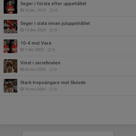
Seger i första efter uppehållet
12 jan, 10:51
0
Seger i sista innan juluppehållet
15 dec 2025
0
10-4 mot Vara
7 dec 2025
0
Vinst i seriefinalen
30 nov 2025
0
Stark trepoängare mot Skövde
16 nov 2025
0