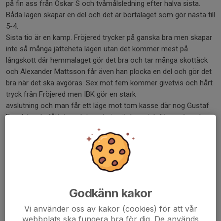
på fin ass från Oskar S och tvåmålsledning efter halva sista.
Båda lagen skapar en del och det är bortalaget som gör nästa till
5-4.
Sista tio är en kamp. Fröjered trycker på ganska bra men skapar
inte så många jätteheta lägen utan det kommer mest på
långskott där hemmalaget gör det bra och tar många skottäck
och Alexander Mattsson får även han plocka en del och gör det
bra när det ska avgöras. Sex mot fem kommer givetvis och hårt
tryck från Fröjered men IBK gör en stark
avslutning och man får ett läge mot tom kasse där nog Gustaf
Funck borde fått domslut med sig när han gick för avgörande
mot en bortaback.
Inga fler mål och segern till Vänersborg.
En ganska jämn match mellan två av seriens bästa lag. Matchen
gällde ganska mycket där Fröjered vid seger hade gått om
Vänersborg och skickat ner dom till en tredje plats vilket innebär
Godkänn kakor
ingen direktplats till play off 2 men där det istället blev IBK som
säkrade den platsen.
Vi använder oss av kakor (cookies) för att vår
webbplats ska fungera bra för dig. De används
En laginsats av hela laget var nyckeln och ett uppoffrande