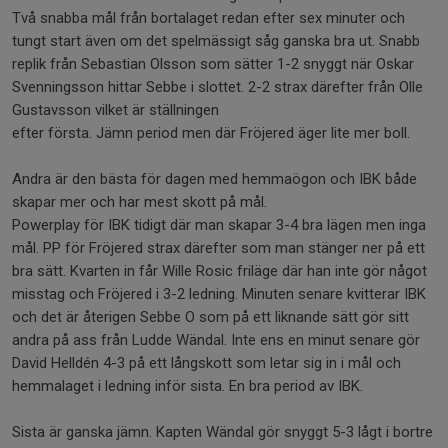
Två snabba mål från bortalaget redan efter sex minuter och
tungt start även om det spelmässigt såg ganska bra ut. Snabb
replik från Sebastian Olsson som sätter 1-2 snyggt när Oskar
Svenningsson hittar Sebbe i slottet. 2-2 strax därefter från Olle
Gustavsson vilket är ställningen
efter första. Jämn period men där Fröjered äger lite mer boll.
Andra är den bästa för dagen med hemmaögon och IBK både
skapar mer och har mest skott på mål.
Powerplay för IBK tidigt där man skapar 3-4 bra lägen men inga
mål. PP för Fröjered strax därefter som man stänger ner på ett
bra sätt. Kvarten in får Wille Rosic friläge där han inte gör något
misstag och Fröjered i 3-2 ledning. Minuten senare kvitterar IBK
och det är återigen Sebbe O som på ett liknande sätt gör sitt
andra på ass från Ludde Wändal. Inte ens en minut senare gör
David Helldén 4-3 på ett långskott som letar sig in i mål och
hemmalaget i ledning inför sista. En bra period av IBK.
Sista är ganska jämn. Kapten Wändal gör snyggt 5-3 lågt i bortre