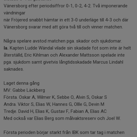
Vänersborg efter periodsiffror 0-1, 0-2, 4-2. Två imponerande
vändningar
när Fröjered snabbt hämtar in ett 3-0 underläge till 4-3 och där
Vänersborg svarar med att göra två till och vinner matchen.
Några spelare avstod matchen pga. skador och sjukdomar.
la.
Kapten Ludde Wändal vilade sin skadade fot som inte är helt
återställd, Eric Kihlman och Alexander Mattsson spelade inte
pga. sjukdom samt givetvis långtidsskadade Marcus Lindahl
saknades.
Laget denna gång
MV: Gabbe Läckberg
Första. Oskar A, Wilmer K, Sebbe O, Alvin S, Oskar S
Andra. Viktor S, Elias W, Hannes G, Ollle G, Devin M
Tredje. David H, Elias K, Gustav F, Fabian A, Elias AC
Med också var Elias Berg som målvaktsreserv och Joel W.
Första perioden börjar starkt från IBK som tar tag i matchen