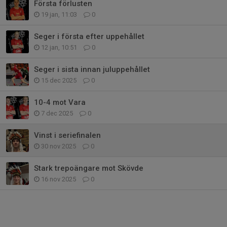
Första förlusten
19 jan, 11:03
0
Seger i första efter uppehållet
12 jan, 10:51
0
Seger i sista innan juluppehållet
15 dec 2025
0
10-4 mot Vara
7 dec 2025
0
Vinst i seriefinalen
30 nov 2025
0
Stark trepoängare mot Skövde
16 nov 2025
0