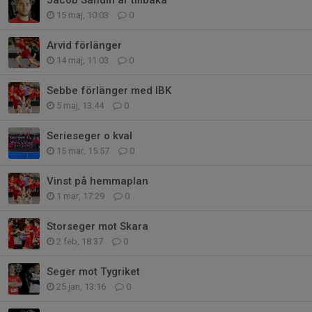
15 maj, 10:03
0
Arvid förlänger
14 maj, 11:03
0
Sebbe förlänger med IBK
5 maj, 13:44
0
Serieseger o kval
15 mar, 15:57
0
Vinst på hemmaplan
1 mar, 17:29
0
Storseger mot Skara
2 feb, 18:37
0
Seger mot Tygriket
25 jan, 13:16
0