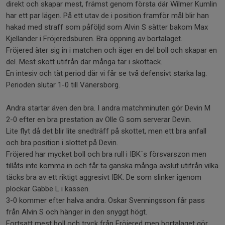
direkt och skapar mest, främst genom första där Wilmer Kumlin
har ett par lägen. På ett utav de i position framför mål blir han
hakad med straff som påföljd som Alvin S sätter bakom Max
Kjellander i Fröjeredsburen. Bra öppning av bortalaget.
Fröjered äter sig in i matchen och äger en del boll och skapar en
del. Mest skott utifrån där många tar i skottäck.
En intesiv och tät period där vi får se två defensivt starka lag.
Perioden slutar 1-0 till Vänersborg.
Andra startar även den bra. I andra matchminuten gör Devin M
2-0 efter en bra prestation av Olle G som serverar Devin.
Lite flyt då det blir lite snedträff på skottet, men ett bra anfall
och bra position i slottet på Devin.
Fröjered har mycket boll och bra rull i IBK´s försvarszon men
tillåts inte komma in och får ta ganska många avslut utifrån vilka
täcks bra av ett riktigt aggresivt IBK. De som slinker igenom
plockar Gabbe L i kassen.
3-0 kommer efter halva andra. Oskar Svenningsson får pass
från Alvin S och hänger in den snyggt högt.
Fortsatt mest boll och tryck från Fröjered men bortalaget gör