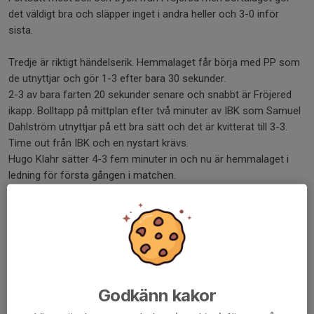
det väldigt bra och släpper inget i andra heller och 3-0 inför
sista.
Tredje är riktigt händelserik. Hemmalaget får börja med PP som
de utnyttjar och gör 1-3 efter bara 30 sekunder.
2-3 av bara farten 20 sekunder senare och snabbt är Fröjered
ikapp. Bolltapp på mittplan efter två minuter av IBK som Samuel
Dahlström utnyttjar på ett bra sätt och det är kvitterat till 3-3.
Time out från IBK och en nystart krävs.
Hugo Klahr sätter 4-3 fem minuter in och nu är hemmalaget i
ledning för första gången i matchen.
Vänersborg lyckas samla ihop spelet igen och börjar få igång
både anfallsspel och omställningar igen.
Oskar Svenningsson kvitterar efter halva sista och nu har IBK en
bra period. 5-4 kommer femton minuter in efter ett fint anfall.
Olle G snurrar i anfallzon och i läge bakom förlängda hittar han
Viktor Svenningsson som följt med bra upp och sätter passet
från Olle och det är 5-4.
Godkänn kakor
Sista fem är en kamp. Fröjered trycker givetvis på och skapar