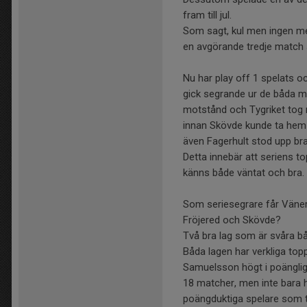
fram till jul.
Som sagt, kul men ingen me
en avgörande tredje match 
Nu har play off 1 spelats 
gick segrande ur de båda ma
motstånd och Tygriket tog 
innan Skövde kunde ta hem s
även Fagerhult stod upp bra
Detta innebär att seriens t
känns både väntat och bra.
Som seriesegrare får Väner
Fröjered och Skövde?
Två bra lag som är svåra båd
Båda lagen har verkliga topp
Samuelsson högt i poänglig
18 matcher, men inte bara h
poängduktiga spelare som 