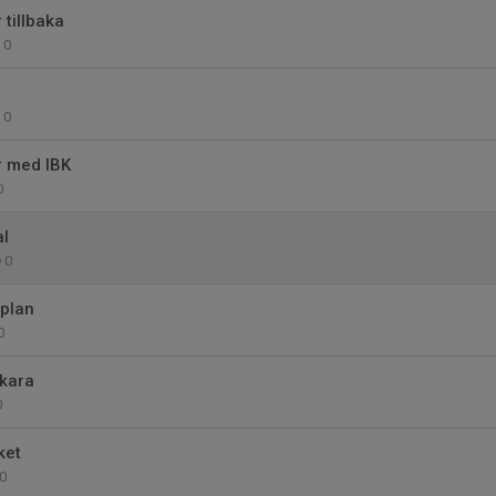
 tillbaka
0
0
r med IBK
0
al
0
plan
0
Skara
0
ket
0