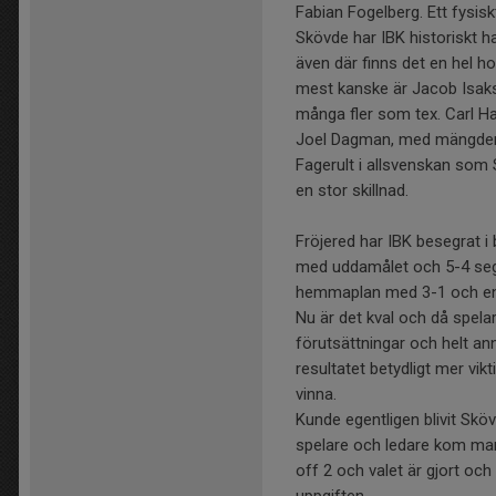
Fabian Fogelberg. Ett fysisk
Skövde har IBK historiskt ha
även där finns det en hel h
mest kanske är Jacob Isak
många fler som tex. Carl 
Joel Dagman, med mängder 
Fagerult i allsvenskan som 
en stor skillnad.
Fröjered har IBK besegrat i
med uddamålet och 5-4 seg
hemmaplan med 3-1 och en 
Nu är det kval och då spelar 
förutsättningar och helt ann
resultatet betydligt mer vik
vinna.
Kunde egentligen blivit Sk
spelare och ledare kom man f
off 2 och valet är gjort och