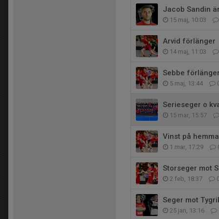
Jacob Sandin är
15 maj, 10:03
Arvid förlänger
14 maj, 11:03
Sebbe förlänge
5 maj, 13:44
Serieseger o kv
15 mar, 15:57
Vinst på hemma
1 mar, 17:29
Storseger mot 
2 feb, 18:37
Seger mot Tygri
25 jan, 13:16