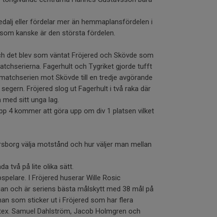
dalj eller fördelar mer än hemmaplansfördelen i
som kanske är den största fördelen.
och det blev som väntat Fröjered och Skövde som
tchserierna. Fagerhult och Tygriket gjorde tufft
matchserien mot Skövde till en tredje avgörande
egern. Fröjered slog ut Fagerhult i två raka där
 med sitt unga lag.
opp 4 kommer att göra upp om div 1 platsen vilket
sborg välja motstånd och hur väljer man mellan
a två på lite olika sätt.
spelare. I Fröjered huserar Wille Rosic
an och är seriens bästa målskytt med 38 mål på
an som sticker ut i Fröjered som har flera
tex. Samuel Dahlström, Jacob Holmgren och