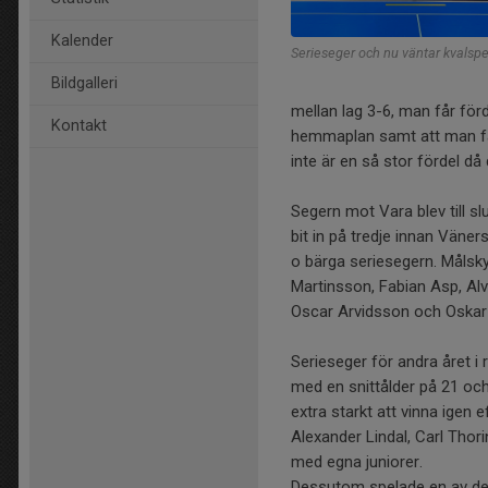
Kalender
Serieseger och nu väntar kvalspe
Bildgalleri
mellan lag 3-6, man får fö
Kontakt
hemmaplan samt att man får 
inte är en så stor fördel då 
Segern mot Vara blev till sl
bit in på tredje innan Väner
o bärga seriesegern. Målsky
Martinsson, Fabian Asp, Al
Oscar Arvidsson och Oskar
Serieseger för andra året i r
med en snittålder på 21 och
extra starkt att vinna igen
Alexander Lindal, Carl Thor
med egna juniorer.
Dessutom spelade en av de