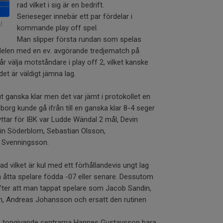
rad vilket i sig är en bedrift.
Serieseger innebär ett par fördelar i
l.
kommande play off spel.
Man slipper första rundan som spelas
rdelen med en ev. avgörande tredjematch på
välja motståndare i play off 2, vilket kanske
det är väldigt jämna lag.
ut ganska klar men det var jämt i protokollet en
sborg kunde gå ifrån till en ganska klar 8-4 seger
ttar för IBK var Ludde Wändal 2 mål, Devin
vin Söderblom, Sebastian Olsson,
 Svenningsson.
ad vilket är kul med ett förhållandevis ungt lag
 åtta spelare födda -07 eller senare. Dessutom
 efter att man tappat spelare som Jacob Sandin,
in, Andreas Johansson och ersatt den rutinen
 tongivande centrarna Hannes Gustavsson bara