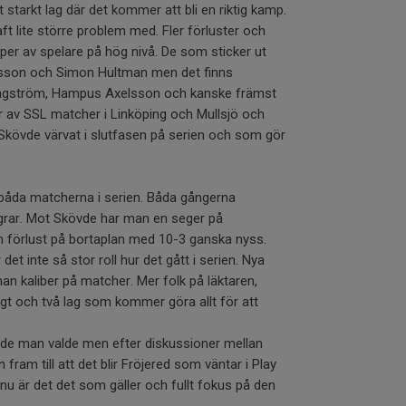
t starkt lag där det kommer att bli en riktig kamp.
ft lite större problem med. Fler förluster och
oper av spelare på hög nivå. De som sticker ut
sson och Simon Hultman men det finns
Hagström, Hampus Axelsson och kanske främst
av SSL matcher i Linköping och Mullsjö och
Skövde värvat i slutfasen på serien och som gör
 båda matcherna i serien. Båda gångerna
rar. Mot Skövde har man en seger på
förlust på bortaplan med 10-3 ganska nyss.
det inte så stor roll hur det gått i serien. Nya
an kaliber på matcher. Mer folk på läktaren,
tigt och två lag som kommer göra allt för att
övde man valde men efter diskussioner mellan
ram till att det blir Fröjered som väntar i Play
 nu är det det som gäller och fullt fokus på den