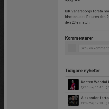
uppgiften
IBK Vänersborgs första ma
Idrottshuset. Returen den 
den 23:e match.
Kommentarer
Tidigare nyheter
Kapten Wändal k
27 maj, 11:47
Alexander forts
25 maj, 12:18