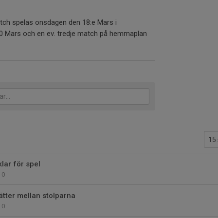
tch spelas onsdagen den 18:e Mars i
20 Mars och en ev. tredje match på hemmaplan
lar för spel
0
ätter mellan stolparna
0