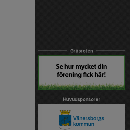
Gräsroten
Huvudsponsorer