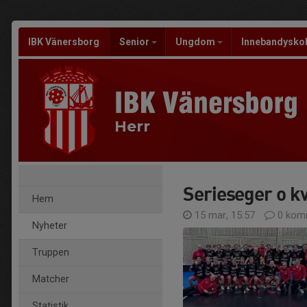
IBK Vänersborg
Senior
Ungdom
Innebandysko
Herr
Serieseger o k
Hem
15 mar, 15:57
0 kom
Nyheter
Truppen
Matcher
Statistik