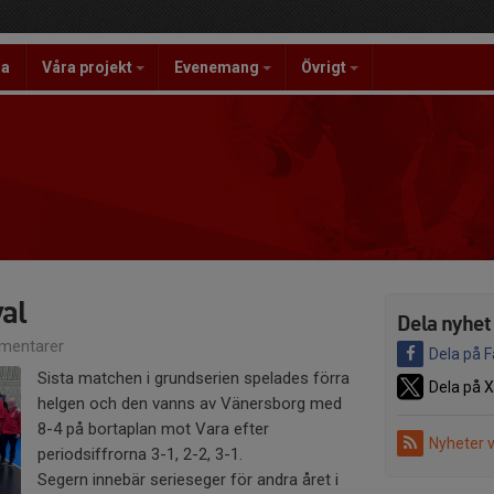
la
Våra projekt
Evenemang
Övrigt
val
Dela nyhet
mentarer
Dela på 
Sista matchen i grundserien spelades förra
Dela på X
helgen och den vanns av Vänersborg med
8-4 på bortaplan mot Vara efter
Nyheter 
periodsiffrorna 3-1, 2-2, 3-1.
Segern innebär serieseger för andra året i