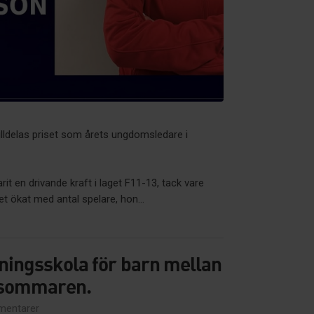
tilldelas priset som årets ungdomsledare i
it en drivande kraft i laget F11-13, tack vare
 ökat med antal spelare, hon...
äningsskola för barn mellan
r sommaren.
entarer