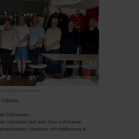
 och avgående ledamöter
följande:
till Ordförande
var i styrelsen fast som Vice ordförande
resentanter i styrelsen och nytillkomna är