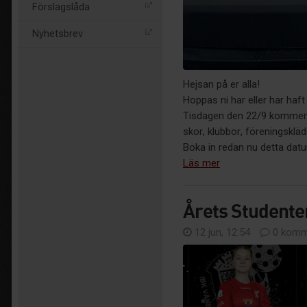
Förslagslåda
Nyhetsbrev
Hejsan på er alla!
Hoppas ni har eller har haf
Tisdagen den 22/9 kommer 
skor, klubbor, föreningsklä
Boka in redan nu detta datum
Läs mer
Årets Studente
12 jun, 12:54
0 komm