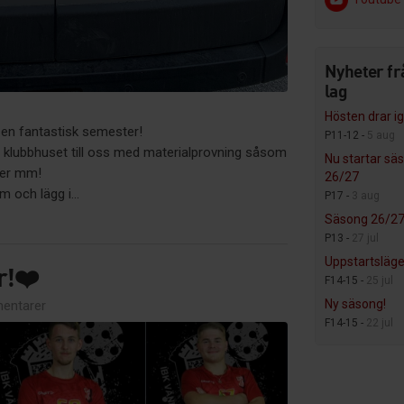
Nyheter fr
lag
Hösten drar i
t en fantastisk semester!
P11-12 -
5 aug
klubbhuset till oss med materialprovning såsom
Nu startar sä
der mm!
26/27
 och lägg i...
P17 -
3 aug
Säsong 26/27
P13 -
27 jul
Uppstartsläg
r!❤️
F14-15 -
25 jul
Ny säsong!
entarer
F14-15 -
22 jul