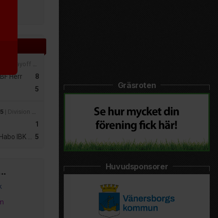
 A
ltat
:30
| Playoff 2 Kval till Division 1 Herrar
IBF Herr
8
Gräsroten
5
15
| Division 1 Damer
1
IBK Ungdom Dam
5
Huvudsponsorer
..
k
am