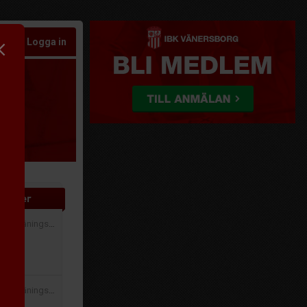
Logga in
atcher
15
| Träningsmatcher
oIF
00
| Träningsmatcher