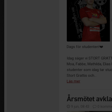
Dags för studenten!❤️
Idag säger vi STORT GRATTIS 
Moa, Fabbe, Mathilda, Elias
studenter som idag tar stu
Stort Grattis och...
Läs mer
Årsmötet avkla
9 jun, 08:43
0 komme