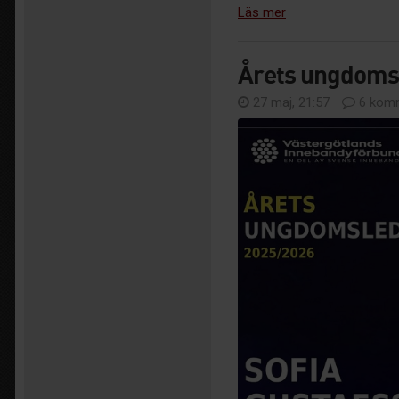
Läs mer
Årets ungdomsl
27 maj, 21:57
6 komm