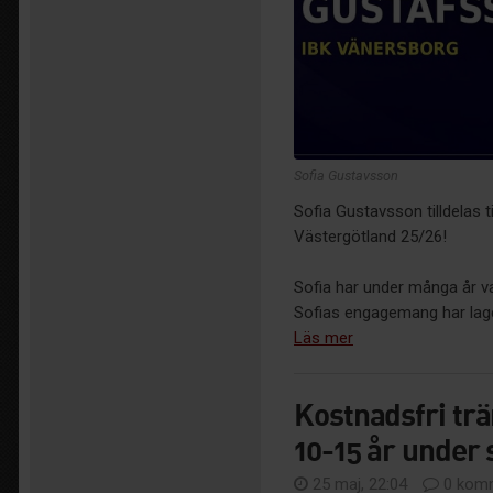
Sofia Gustavsson
Sofia Gustavsson tilldelas 
Västergötland 25/26!
Sofia har under många år var
Sofias engagemang har laget
Läs mer
Kostnadsfri tr
10-15 år unde
25 maj, 22:04
0 komm