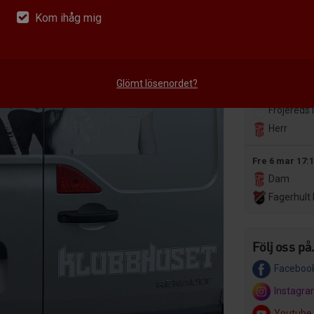
Dam
Dam
Kom ihåg mig
Vara IBK
Senaste resu
Glömt lösenordet?
Fre 20 mar 19
Fröjereds 
Herr
Fre 6 mar 17:
Dam
Fagerhult Habo 
Följ oss på.
Faceboo
Instagr
Youtube