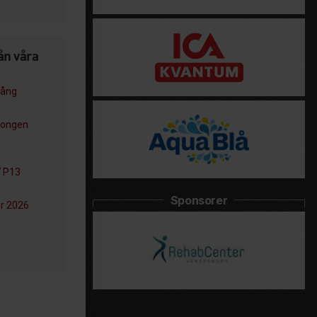
ån våra
gång
songen
 P13
Sponsorer
er 2026