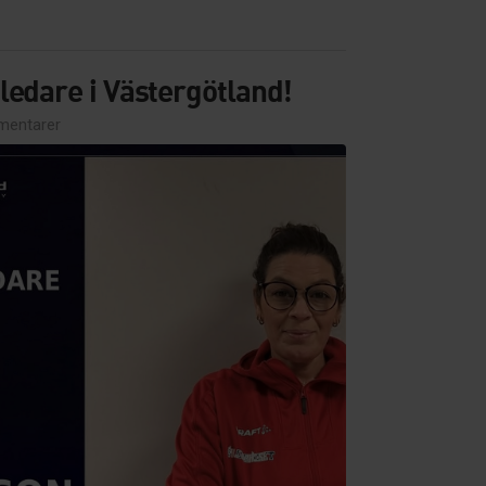
edare i Västergötland!
entarer