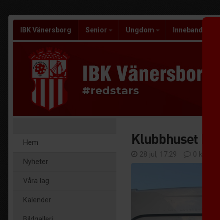
IBK Vänersborg
Senior
Ungdom
Innebandysko
#redstars
Klubbhuset ko
Hem
28 jul, 17:29
0 komme
Nyheter
Våra lag
Kalender
Bildgalleri