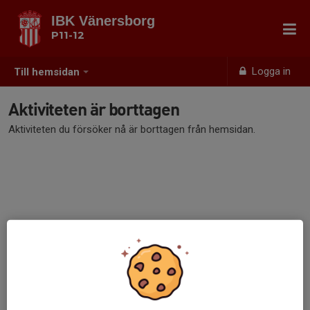
IBK Vänersborg
P11-12
Logga in
Till hemsidan
Aktiviteten är borttagen
Aktiviteten du försöker nå är borttagen från hemsidan.