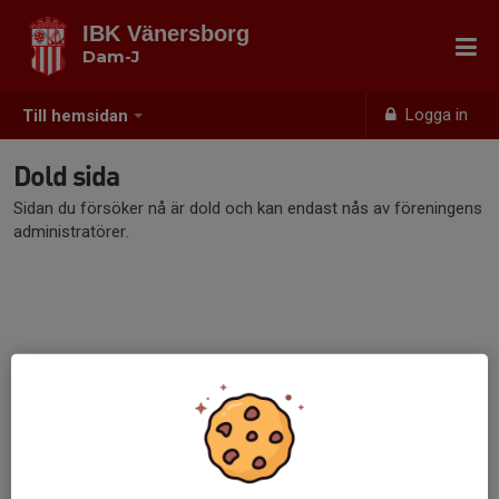
IBK Vänersborg
Dam-J
Logga in
Till hemsidan
Dold sida
Sidan du försöker nå är dold och kan endast nås av föreningens
administratörer.