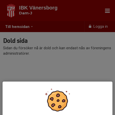
IBK Vänersborg
Dam-J
Logga in
Till hemsidan
Dold sida
Sidan du försöker nå är dold och kan endast nås av föreningens
administratörer.