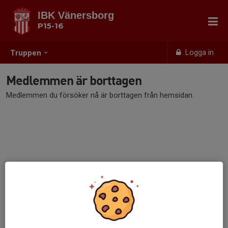
IBK Vänersborg
P15-16
Logga in
Truppen
Medlemmen är borttagen
Medlemmen du försöker nå är borttagen från hemsidan.