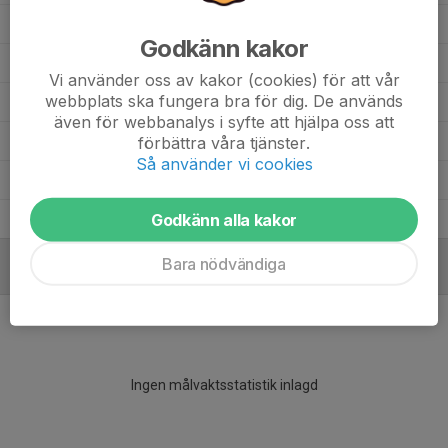
Harry Malm
5
0
0
0
0
Godkänn kakor
Felix Lunde
5
0
0
0
0
Vi använder oss av kakor (cookies) för att vår
webbplats ska fungera bra för dig. De används
Eskil Elofsson
3
0
0
0
0
även för webbanalys i syfte att hjälpa oss att
Charlie Larsson
förbättra våra tjänster.
1
0
0
0
0
Så använder vi cookies
Caspian Kallio
3
0
0
0
0
Godkänn alla kakor
Axel Persson
5
0
0
0
0
Bara nödvändiga
MÅLVAKTER
Ingen målvaktsstatistik inlagd