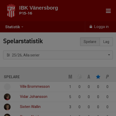
IBK Vänersborg
P15-16
Logga in
Statistik
Spelarstatistik
Spelare
Lag
25/26, Alla serier
SPELARE
Ville Brommesson
1
0
0
0
0
Vidar Johansson
5
0
0
0
0
Sixten Wallin
3
0
0
0
0