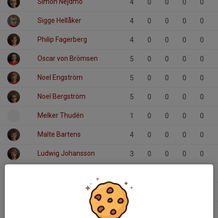
Simon Nejdmo
4
0
0
0
0
Sigge Hellåker
4
0
0
0
0
Philip Fagerberg
4
0
0
0
0
Oscar von Brömsen
5
0
0
0
0
Noel Engström
5
0
0
0
0
Noel Bergström
5
0
0
0
0
Melker Thudén
1
0
0
0
0
Malte Bartens
4
0
0
0
0
Ludwig Johansson
3
0
0
0
0
Knut Doverhäll
5
0
0
0
0
Hugo Selvén
4
0
0
0
0
Hugo Andersson
5
0
0
0
0