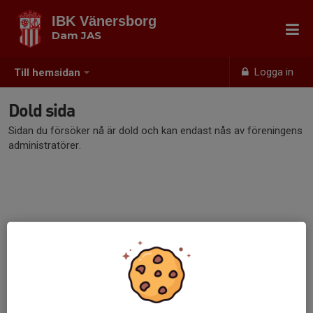
IBK Vänersborg
Dam JAS
Logga in
Till hemsidan
Dold sida
Sidan du försöker nå är dold och kan endast nås av föreningens
administratörer.