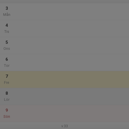
3
Mån
4
Tis
5
Ons
6
Tor
7
Fre
8
Lör
9
Sön
v.33