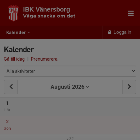
IBK Vänersborg
Våga snacka om det
Logga in
Kalender
Kalender
Gå till idag
|
Prenumerera
Augusti 2026
1
Lör
2
Sön
v.32