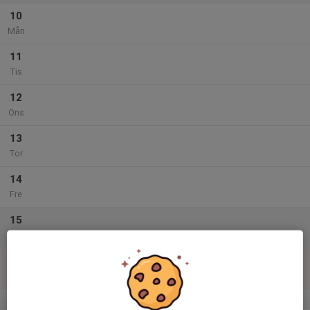
10
Mån
11
Tis
12
Ons
13
Tor
14
Fre
15
Lör
16
Sön
v.34