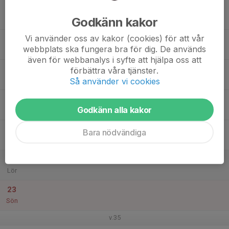
17
Godkänn kakor
Mån
Vi använder oss av kakor (cookies) för att vår
18
webbplats ska fungera bra för dig. De används
Tis
även för webbanalys i syfte att hjälpa oss att
19
förbättra våra tjänster.
Så använder vi cookies
Ons
20
Godkänn alla kakor
Tor
21
Bara nödvändiga
Fre
22
Lör
23
Sön
v.35