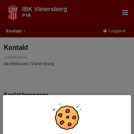
IBK Vänersborg
P18
Logga in
Kontakt
Kontakt
HEMMAARENA
Idrottshuset i Vänersborg
Kontaktpersoner
Jonas Gustafsson
Tränare
076-107 60 01
jonas@nextlevelsolutions.se