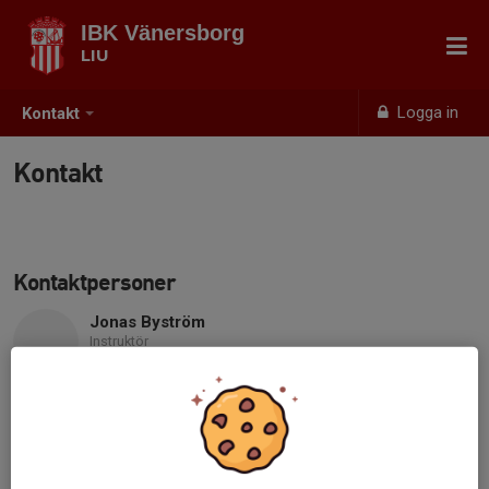
IBK Vänersborg
LIU
Logga in
Kontakt
Kontakt
Kontaktpersoner
Jonas Byström
Instruktör
070-202 07 21
jonas.bystrom@ibkvanersborg.se