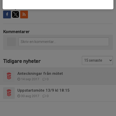
Dela nyhet
Kommentarer
Tidigare nyheter
Anteckningar från mötet
14 sep 2017
0
Uppstartsmöte 13/9 kl 18:15
30 aug 2017
0