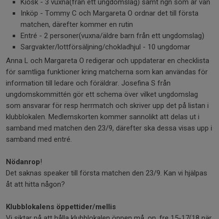
Kiosk - 3 vuxna(från ett ungdomslag) samt ngn som är van
Inköp - Tommy C och Margareta O ordnar det till första
matchen, därefter kommer en rutin
Entré - 2 personer(vuxna/äldre barn från ett ungdomslag)
Sargvakter/lottförsäljning/chokladhjul - 10 ungdomar
Anna L och Margareta O redigerar och uppdaterar en checklista
för samtliga funktioner kring matcherna som kan användas för
information till ledare och föräldrar. Josefina S från
ungdomskommittén gör ett schema över vilket ungdomslag
som ansvarar för resp herrmatch och skriver upp det på listan i
klubblokalen. Medlemskorten kommer sannolikt att delas ut i
samband med matchen den 23/9, därefter ska dessa visas upp i
samband med entré.
Nödanrop
!
Det saknas speaker till första matchen den 23/9. Kan vi hjälpas
åt att hitta någon?
Klubblokalens öppettider/mellis
Vi siktar på att hålla klubblokalen öppen må, on, fre 15-17(18 när