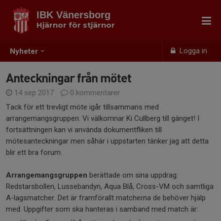
IBK Vänersborg
Hjärnor för stjärnor
Logga in
Nyheter
Anteckningar från mötet
14 sep 2017
0 kommentarer
Tack för ett trevligt möte igår tillsammans med
arrangemangsgruppen. Vi välkomnar Ki Cullberg till gänget! I
fortsättningen kan vi använda dokumentfliken till
mötesanteckningar men såhär i uppstarten tänker jag att detta
blir ett bra forum.
Arrangemangsgruppen
berättade om sina uppdrag:
Redstarsbollen, Lussebandyn, Aqua Blå, Cross-VM och samtliga
A-lagsmatcher. Det är framförallt matcherna de behöver hjälp
med. Uppgifter som ska hanteras i samband med match är: