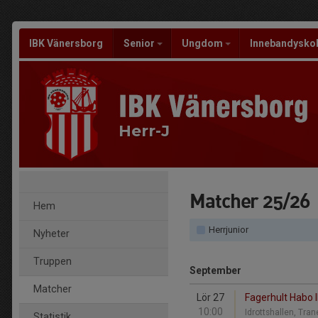
IBK Vänersborg
Senior
Ungdom
Innebandysko
Herr-J
Matcher 25/26
Hem
Herrjunior
Nyheter
Truppen
September
Matcher
Lör 27
Fagerhult Habo 
10:00
Idrottshallen, Tr
Statistik