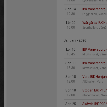
11:00
Lyckehallen A, Ki
Sön 14
IBK Vänersborg 
12:30
Frigghallen, Väne
Lör 20
Wårgårda IBK He
16:00
Sporthallen, Vårg
Januari - 2026
Lör 10
IBK Vänersborg 
16:45
Idrottshuset, Vän
Sön 11
IBK Vänersborg 
15:30
Idrottshuset, Vän
Sön 18
Vara IBK Herrjun
12:00
Alléhallen, Vara
Sön 18
Stöpen IBK P10/
17:00
Stöpenhallen, Sk
Sön 25
Skövde IBF P09/