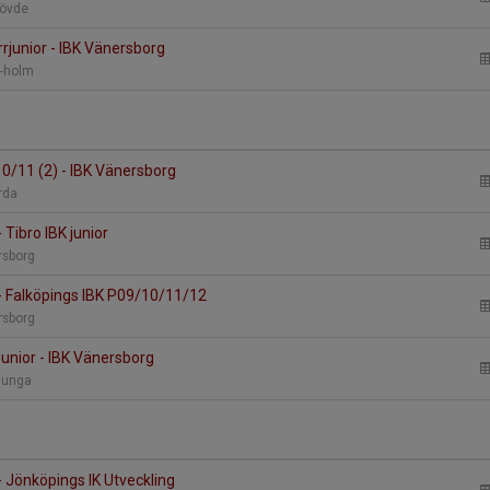
Skövde
rrjunior - IBK Vänersborg
 T-holm
0/11 (2) - IBK Vänersborg
årda
 Tibro IBK junior
ersborg
- Falköpings IBK P09/10/11/12
ersborg
unior - IBK Vänersborg
ljunga
 Jönköpings IK Utveckling