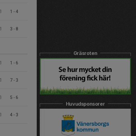
1
-
4
3
-
8
Gräsroten
1
-
6
7
-
3
5
-
6
Huvudsponsorer
4
-
3