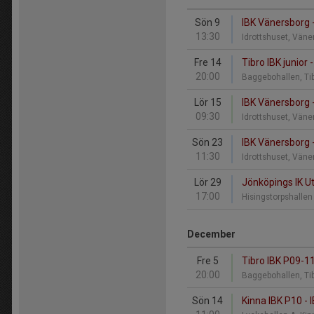
Sön 9
IBK Vänersborg -
13:30
Idrottshuset, Vän
Fre 14
Tibro IBK junior
20:00
Baggebohallen, Ti
Lör 15
IBK Vänersborg 
09:30
Idrottshuset, Vän
Sön 23
IBK Vänersborg -
11:30
Idrottshuset, Vän
Lör 29
Jönköpings IK Ut
17:00
Hisingstorpshalle
December
Fre 5
Tibro IBK P09-1
20:00
Baggebohallen, Ti
Sön 14
Kinna IBK P10 -