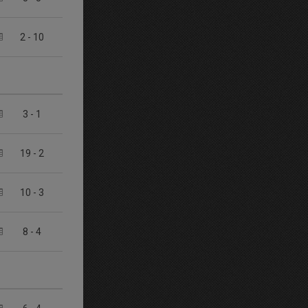
2
-
10
3
-
1
19
-
2
10
-
3
8
-
4