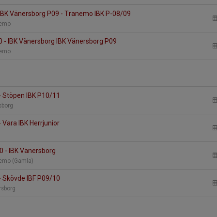
IBK Vänersborg P09 - Tranemo IBK P-08/09
anemo
0 - IBK Vänersborg IBK Vänersborg P09
anemo
- Stöpen IBK P10/11
rsborg
 Vara IBK Herrjunior
n
 - IBK Vänersborg
anemo (Gamla)
- Skövde IBF P09/10
ersborg