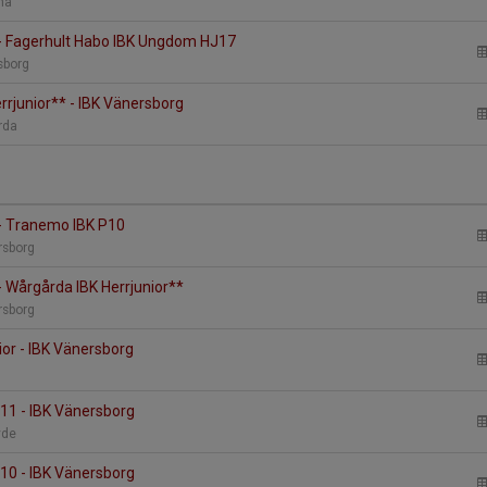
nna
- Fagerhult Habo IBK Ungdom HJ17
rsborg
rrjunior** - IBK Vänersborg
årda
- Tranemo IBK P10
ersborg
- Wårgårda IBK Herrjunior**
ersborg
ior - IBK Vänersborg
11 - IBK Vänersborg
övde
10 - IBK Vänersborg