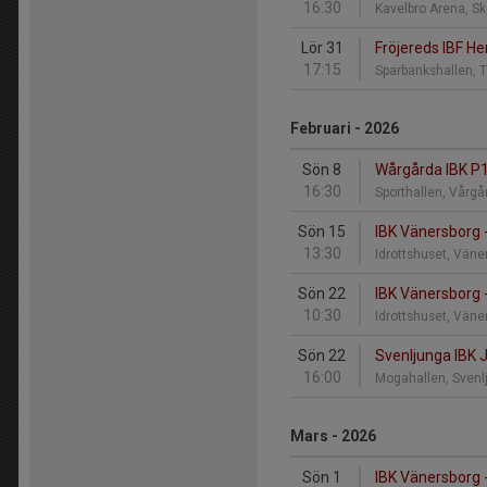
16:30
Kavelbro Arena, 
Lör 31
Fröjereds IBF He
17:15
Sparbankshallen,
Februari - 2026
Sön 8
Wårgårda IBK P1
16:30
Sporthallen, Vårg
Sön 15
IBK Vänersborg -
13:30
Idrottshuset, Vän
Sön 22
IBK Vänersborg 
10:30
Idrottshuset, Vän
Sön 22
Svenljunga IBK J
16:00
Mogahallen, Sven
Mars - 2026
Sön 1
IBK Vänersborg -