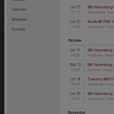
Lör 27
IBK Vänersborg 
Kalender
12:15
Idrottshallen, Tr
Bildgalleri
Lör 27
Borås IBF P08-1
13:30
Idrottshallen, Tr
Kontakt
Oktober
Lör 11
IBK Vänersborg 
14:00
Frigghallen, Väne
Sön 12
IBK Vänersborg -
12:00
Fyrkanten, Vargö
Lör 18
Tranemo IBK P10
14:00
Idrottshallen, Tr
Lör 25
IBK Vänersborg 
16:45
Idrottshuset, Vän
November