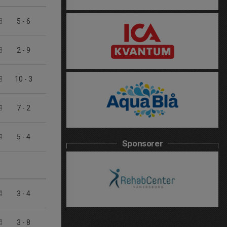
5
-
6
2
-
9
10
-
3
7
-
2
5
-
4
Sponsorer
3
-
4
3
-
8