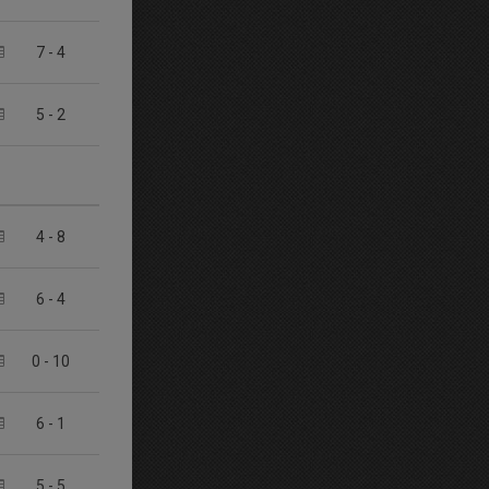
7
-
4
5
-
2
4
-
8
6
-
4
0
-
10
6
-
1
5
-
5