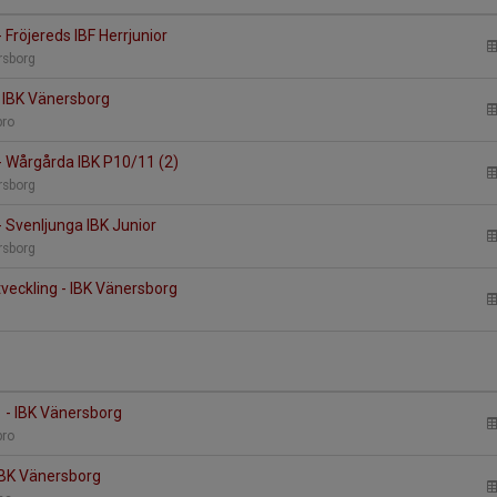
 Fröjereds IBF Herrjunior
ersborg
 - IBK Vänersborg
bro
- Wårgårda IBK P10/11 (2)
ersborg
 Svenljunga IBK Junior
ersborg
veckling - IBK Vänersborg
n
1 - IBK Vänersborg
bro
 IBK Vänersborg