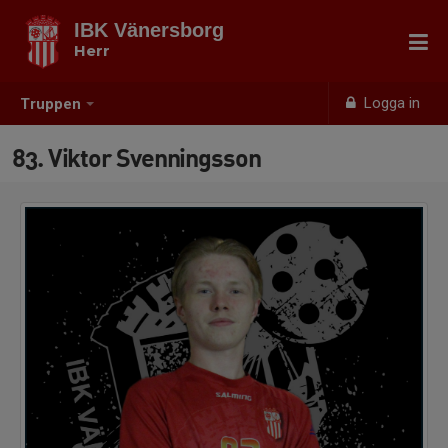
IBK Vänersborg
Herr
Logga in
Truppen
83. Viktor Svenningsson