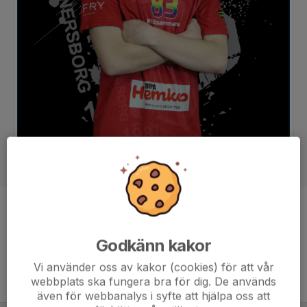
Position
Back
Ålder
17 år
Godkänn kakor
Vi använder oss av kakor (cookies) för att vår
webbplats ska fungera bra för dig. De används
även för webbanalys i syfte att hjälpa oss att