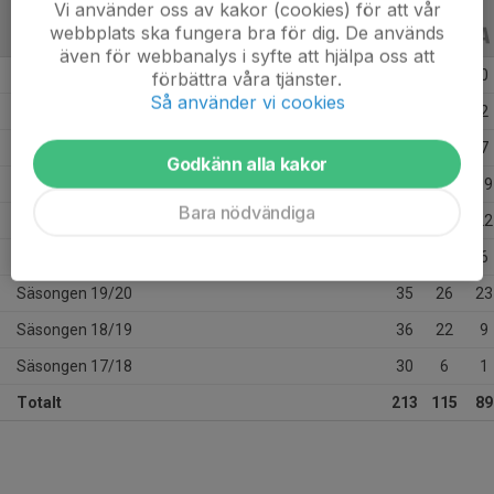
Vi använder oss av kakor (cookies) för att vår
webbplats ska fungera bra för dig. De används
ALLA SERIER
ALLA ÅR
även för webbanalys i syfte att hjälpa oss att
Säsongen 25/26
16
0
0
förbättra våra tjänster.
Så använder vi cookies
Säsongen 24/25
18
2
2
Säsongen 23/24
25
10
7
Godkänn alla kakor
Säsongen 22/23
14
17
19
Bara nödvändiga
Säsongen 21/22
30
25
22
Säsongen 20/21
9
7
6
Säsongen 19/20
35
26
23
Säsongen 18/19
36
22
9
Säsongen 17/18
30
6
1
Totalt
213
115
89