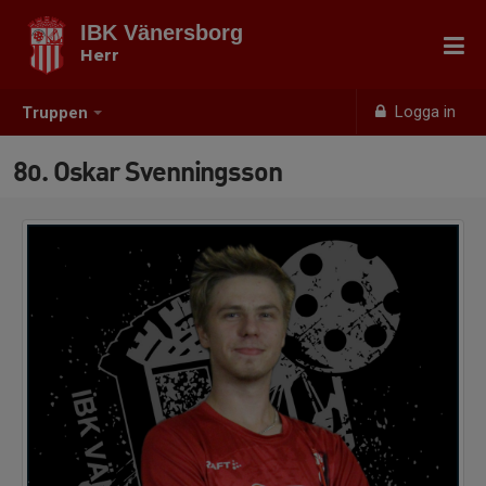
IBK Vänersborg
Herr
Logga in
Truppen
80. Oskar Svenningsson