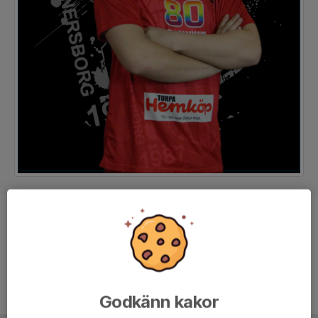
Position
Forward
Ålder
22 år
Godkänn kakor