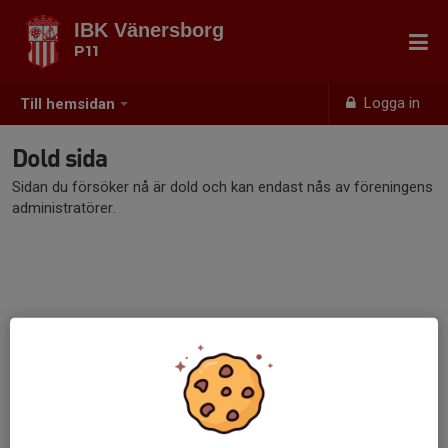
IBK Vänersborg
P11
Logga in
Till hemsidan
Dold sida
Sidan du försöker nå är dold och kan endast nås av föreningens
administratörer.