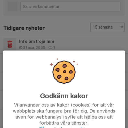
Tidigare nyheter
Info om tröja mm
31 mar, 20:05
1
Slutet av säsong 25/26
26 mar, 12:10
0
Uppdaterad träningstid och uppdelning P19/IBS
9 mar, 13:33
0
Godkänn kakor
Inställd IBS på söndag
14 okt 2025
0
Vi använder oss av kakor (cookies) för att vår
webbplats ska fungera bra för dig. De används
Info uppstart Innebandyskolan
även för webbanalys i syfte att hjälpa oss att
förbättra våra tjänster.
26 aug 2025
0