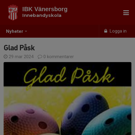
IBK Vänersborg
Innebandyskola
Logga in
Nyheter
Glad Påsk
29 mar 2024
0 kommentarer