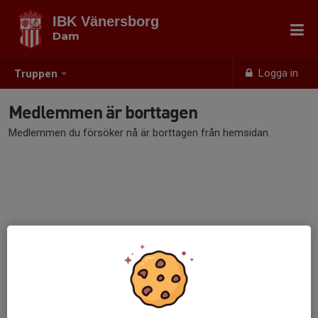
IBK Vänersborg
Dam
Logga in
Truppen
Medlemmen är borttagen
Medlemmen du försöker nå är borttagen från hemsidan.