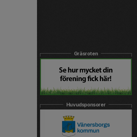
Gräsroten
Huvudsponsorer