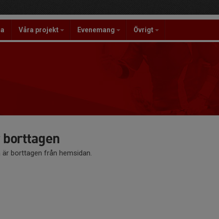
la
Våra projekt
Evenemang
Övrigt
borttagen
är borttagen från hemsidan.