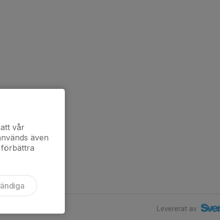
att vår
 används även
 förbättra
vändiga
Levererat av