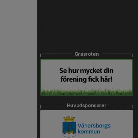
Gräsroten
Huvudsponsorer