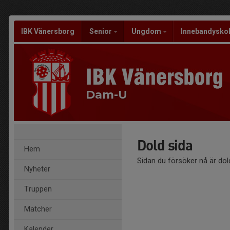
IBK Vänersborg
Senior
Ungdom
Innebandysko
Dam-U
Dold sida
Hem
Sidan du försöker nå är dol
Nyheter
Truppen
Matcher
Kalender