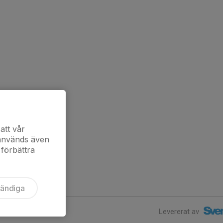
att vår
 används även
 förbättra
vändiga
Levererat av